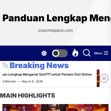
Skip
to
the
Panduan Lengkap Menge
content
onpointspace.com
Menu
Breaking News
an Lengkap Mengenal Slot777 untuk Pemain Slot Online
 Mitchell
March 6, 2026
MAIN HIGHLIGHTS