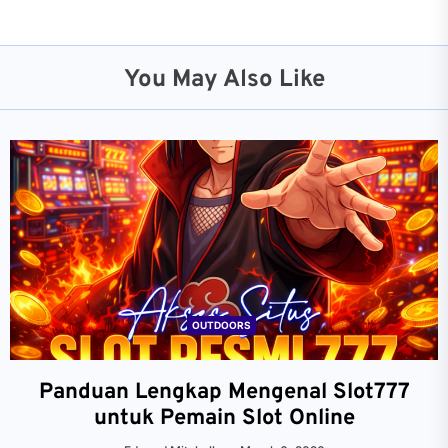
You May Also Like
OUTDOORS
Panduan Lengkap Mengenal Slot777
untuk Pemain Slot Online